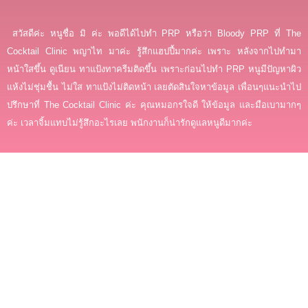
สวัสดีค่ะ หนูชื่อ มิ ค่ะ พอดีได้ไปทำ PRP หรือว่า Bloody PRP ที่ The
Cocktail Clinic พญาไท มาค่ะ รู้สึกแฮปปี้มากค่ะ เพราะ หลังจากไปทำมา
หน้าใสขึ้น ดูเนียน ทาแป้งทาครีมติดขึ้น เพราะก่อนไปทำ PRP หนูมีปัญหาผิว
แห้งไม่ชุ่มชื้น ไม่ใส ทาแป้งไม่ติดหน้า เลยตัดสินใจหาข้อมูล เพื่อนๆแนะนำไป
ปรึกษาที่ The Cocktail Clinic ค่ะ คุณหมอกรใจดี ให้ข้อมูล และมือเบามากๆ
ค่ะ เวลาจิ้มแทบไม่รู้สึกอะไรเลย พนักงานก็น่ารักดูแลหนูดีมากค่ะ