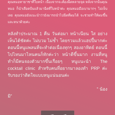
คุณหมอทายาชาที่ใบหน้า เนื่องจากจะต้องฉีดหลายจุด หลังจากนั้นคุณ
หมอ ก็นำเลือดปั่นแล้วมาฉีดที่ใบหน้าค่ะ คุณหมอมือเบามากๆ ไม่เจ็บ
เลย คุณหมอยังแนะนำว่ายังมารถนำไปฉีดที่ผมได้ จะช่วยทำให้ผมขึ้น
และหนาด้วยค่ะ
หลังทำประมาณ 1 คืน วันต่อมา หน้าเนียน ใส อย่าง
เห็นได้ชัดค่ะ ไม่บวม ไม่ช้ำ โดยรวมแล้วแฮปปี้มากค่ะ
ตอนนี้หนูแพลนที่จะทำต่อเนื่องทุกๆ สองอาทิตย์ ตอนนี้
ไปไหนมาไหนคนก็ทักค่ะว่า หน้าดีขึ้นมาก งานที่หนู
ทำก็มีคนจองตัวมากขึ้นเรื่อยๆ หนูแนะนำ The
cocktail clinic สำหรับคนที่อยากมาลองทำ PRP ค่ะ
รับรองว่าติดใจแบบหนูแน่นอนค่ะ
” น้อง
มิ”