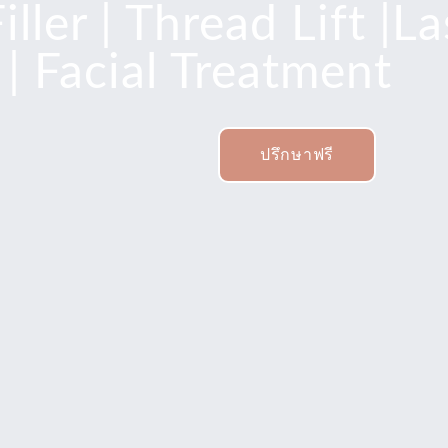
ller | Thread Lift |La
| Facial Treatment
ปรึกษาฟรี