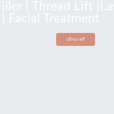
ller | Thread Lift |La
| Facial Treatment
ปรึกษาฟรี