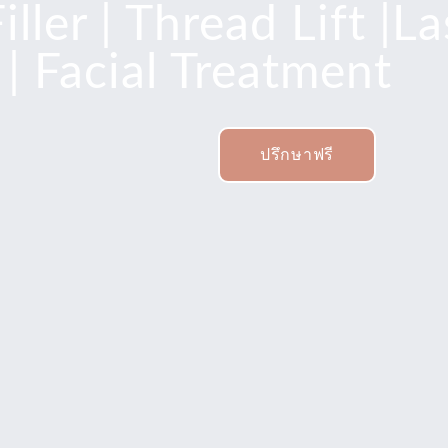
ller | Thread Lift |La
| Facial Treatment
ปรึกษาฟรี